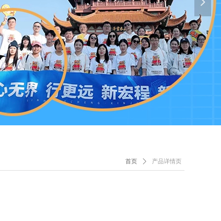
넲
首页
ꄲ
产品详情页