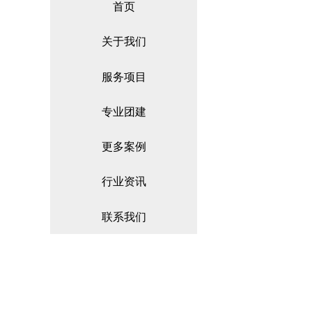
首页
关于我们
服务项目
专业团建
更多案例
行业资讯
联系我们