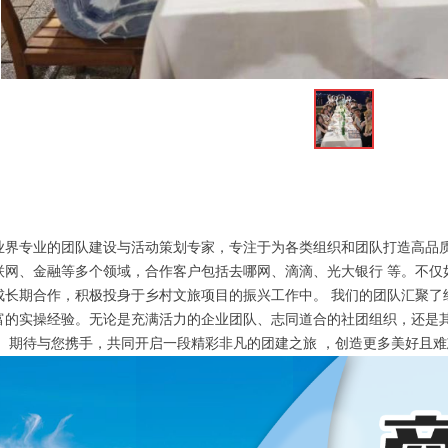
业界专业的团队建设与活动策划专家，专注于为各类组织和团队打造高品质
联网、金融等多个领域，合作客户包括去哪网、滴滴、光大银行 等。不仅
成长期合作，积极投身于乡村文旅项目的振兴工作中。 我们的团队汇聚了
富的实操经验。无论是充满活力的企业团队、志同道合的社团组织，还是
。 期待与您携手，共同开启一段精彩非凡的团建之旅 ，创造更多美好且