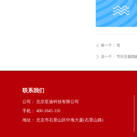
前一个：
无
ꄴ
后一个：
节日主题团
ꄲ
联系我们
公司：
北京笙迪科技有限公司
手机：
400-1045-110
地址：
北京市石景山区中海大厦(石景山路)