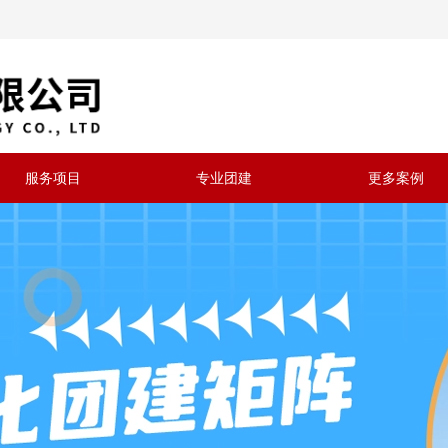
服务项目
专业团建
更多案例