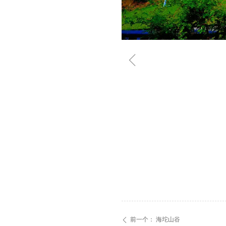
ꁆ
前一个：
海坨山谷
ꄴ